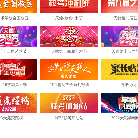
艺术学校全国校区
天籁校考冲刺班
天籁第九届艺
第十三届艺术节
天籁第十四届艺术节
天籁第十五届
2016学霸风云榜
2017精英学子系列报道
家长必读
023天籁荣耀榜
2023联考加油站
2022天籁学霸