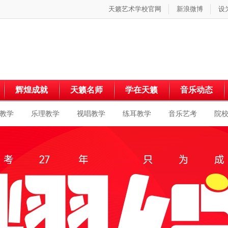
天籁艺术学校官网
新浪微博
设
辉煌成就
天籁名师
学在天籁
音乐动态
教学
乐理教学
视唱教学
练耳教学
音乐艺考
院