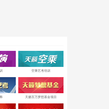
训
空乘艺考培训
释
天籁百万梦想基金项目