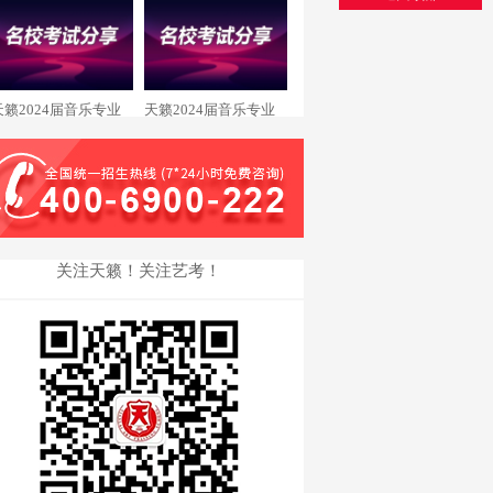
王瑞琪 西安美术录取
余秋霖 重庆大学录取
天籁2024届音乐专业
天籁2024届音乐专业
舒畅 星海音乐学院录
廖文曦 浙江传媒学院
取
录取
关注天籁！关注艺考！