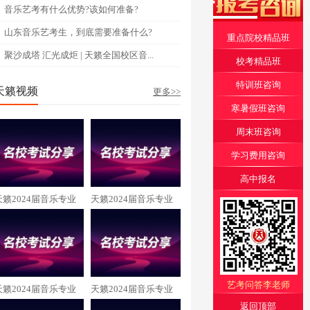
音乐艺考有什么优势?该如何准备?
山东音乐艺考生，到底需要准备什么?
重点院校精品班
聚沙成塔 汇光成炬 | 天籁全国校区音...
校考精品班
特训班咨询
天籁视频
更多>>
寒暑假班咨询
周末班咨询
学习费用咨询
高中报名
天籁2024届音乐专业
天籁2024届音乐专业
张玲畅 中央民族大学
杨子睿 中央音乐学院
录取
录取
艺考问答李老师
天籁2024届音乐专业
天籁2024届音乐专业
返回顶部