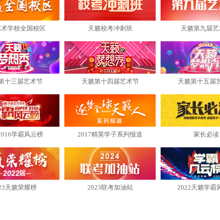
艺术学校全国校区
天籁校考冲刺班
天籁第九届艺
第十三届艺术节
天籁第十四届艺术节
天籁第十五届
2016学霸风云榜
2017精英学子系列报道
家长必读
023天籁荣耀榜
2023联考加油站
2022天籁学霸