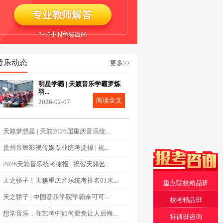
音乐动态
更多>>
明星学霸 | 天籁音乐学霸罗炼
羽...
阅读全文
2026-02-07
天籁梦想星 | 天籁2026届重庆音乐统...
贵州音舞影视传媒专业统考捷报 | 祝...
2026天籁音乐统考捷报 | 祝贺天籁艺...
天之骄子丨天籁重庆音乐统考排名01米...
重点院校精品班
天之骄子 | 中国音乐学院学霸佘可可...
校考精品班
想学音乐，在艺考中如何避免让人后悔...
特训班咨询