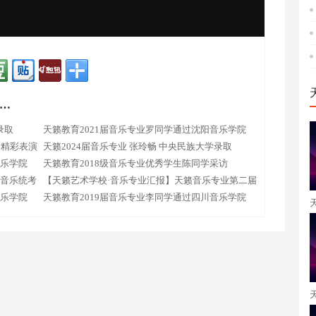
…
录取
天籁教育2021届音乐专业罗同学通过沈阳音乐学院
学精彩表演
天籁2024届音乐专业 张玲畅 中央民族大学录取
音乐学院
天籁教育2018级音乐专业优秀学生陈同学采访
市音乐统考
【天籁艺术学校·音乐专业汇报】天籁音乐专业第二届
音乐学院
夏季歌咏比赛圆满落幕！
天籁教育2019届音乐专业李同学通过四川音乐学院