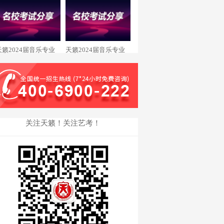
王瑞琪 西安美术录取
余秋霖 重庆大学录取
天籁2024届音乐专业
天籁2024届音乐专业
舒畅 星海音乐学院录
廖文曦 浙江传媒学院
取
录取
关注天籁！关注艺考！