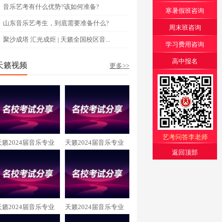
音乐艺考有什么优势?该如何准备?
寒暑假班咨询
山东音乐艺考生，到底需要准备什么?
周末班咨询
聚沙成塔 汇光成炬 | 天籁全国校区音...
学习费用咨询
高中报名
天籁视频
更多>>
艺考问答李老师
天籁2024届音乐专业
天籁2024届音乐专业
返回顶部
张玲畅 中央民族大学
杨子睿 中央音乐学院
录取
录取
天籁2024届音乐专业
天籁2024届音乐专业