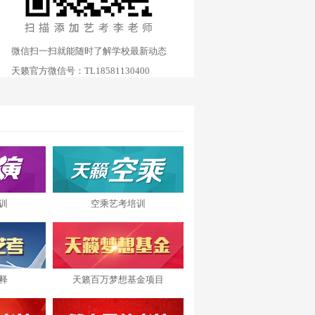
微信扫一扫就能随时了解学校最新动态
天籁官方微信号：TL18581130400
训
空乘艺考培训
释
天籁百万梦想基金项目