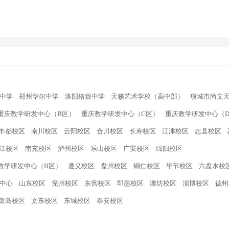
中学
郑州华尔中学
洛阳格致中学
天籁艺术学校（高中部）
项城市尚文
重庆教学研发中心（B区）
重庆教学研发中心（C区）
重庆教学研发中心（
丰都校区
南川校区
云阳校区
合川校区
长寿校区
江津校区
忠县校区
江校区
南充校区
泸州校区
乐山校区
广安校区
绵阳校区
教学研发中心（B区）
遵义校区
盘州校区
铜仁校区
毕节校区
六盘水校
中心
山东校区
兖州校区
东营校区
即墨校区
潍坊校区
淄博校区
德州
黄岛校区
文东校区
东城校区
泰安校区