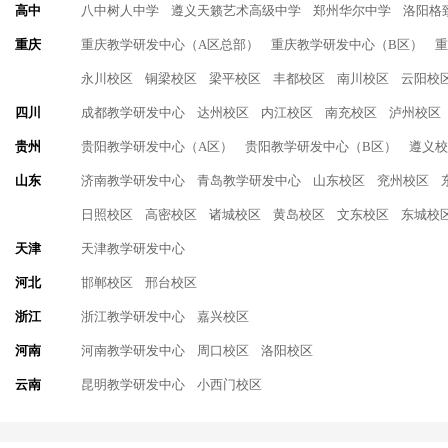
高中
八中树人中学
遵义天籁艺术高级中学
郑州华尔中学
洛阳格
重庆
重庆教学研发中心（A区总部）
重庆教学研发中心（B区）
重
永川校区
铜梁校区
梁平校区
丰都校区
南川校区
云阳校
四川
成都教学研发中心
达州校区
内江校区
南充校区
泸州校区
贵州
贵阳教学研发中心（A区）
贵阳教学研发中心（B区）
遵义校
山东
济南教学研发中心
青岛教学研发中心
山东校区
兖州校区
日照校区
高密校区
诸城校区
黄岛校区
文东校区
东城校
天津
天津教学研发中心
河北
邯郸校区
邢台校区
浙江
浙江教学研发中心
嘉兴校区
河南
河南教学研发中心
周口校区
洛阳校区
云南
昆明教学研发中心
小西门校区