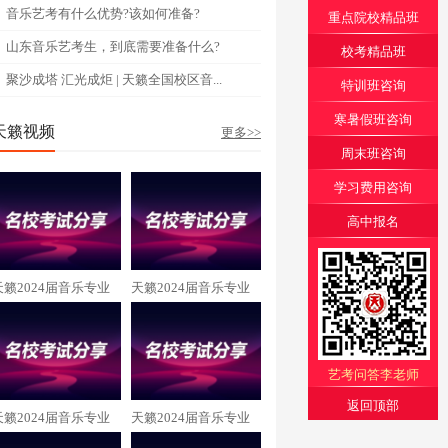
音乐艺考有什么优势?该如何准备?
重点院校精品班
山东音乐艺考生，到底需要准备什么?
校考精品班
聚沙成塔 汇光成炬 | 天籁全国校区音...
特训班咨询
寒暑假班咨询
天籁视频
更多>>
周末班咨询
学习费用咨询
高中报名
天籁2024届音乐专业
天籁2024届音乐专业
张玲畅 中央民族大学
杨子睿 中央音乐学院
录取
录取
艺考问答李老师
返回顶部
天籁2024届音乐专业
天籁2024届音乐专业