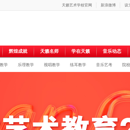
天籁艺术学校官网
新浪微博
设
辉煌成就
天籁名师
学在天籁
音乐动态
教学
乐理教学
视唱教学
练耳教学
音乐艺考
院