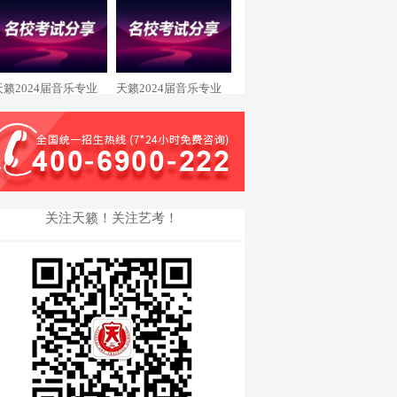
王瑞琪 西安美术录取
余秋霖 重庆大学录取
天籁2024届音乐专业
天籁2024届音乐专业
舒畅 星海音乐学院录
廖文曦 浙江传媒学院
取
录取
关注天籁！关注艺考！