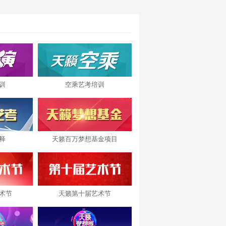
训
空乘艺考培训
释
天籁百万梦想基金项目
术节
天籁第十届艺术节