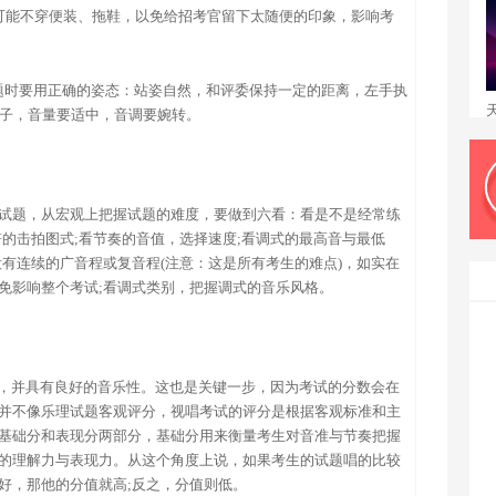
可能不穿便装、拖鞋，以免给招考官留下太随便的印象，影响考
题时要用正确的姿态：站姿自然，和评委保持一定的距离，左手执
拍子，音量要适中，音调要婉转。
试题，从宏观上把握试题的难度，要做到六看：看是不是经常练
的击拍图式;看节奏的音值，选择速度;看调式的最高音与最低
有连续的广音程或复音程(注意：这是所有考生的难点)，如实在
免影响整个考试;看调式类别，把握调式的音乐风格。
整，并具有良好的音乐性。这也是关键一步，因为考试的分数会在
并不像乐理试题客观评分，视唱考试的评分是根据客观标准和主
基础分和表现分两部分，基础分用来衡量考生对音准与节奏把握
的理解力与表现力。从这个角度上说，如果考生的试题唱的比较
好，那他的分值就高;反之，分值则低。