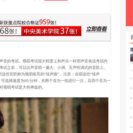
声音的考试。视唱考试很大程度上和声乐一样用声音表达考试内
考试之前，可以出声音唱一遍大、小调、五声性调式的音阶上、
把这些音阶称为视唱练耳的“练声曲”。注意：在唱这些“练声
可选择速度为60/分钟，先两个音为一拍进行一次，后四个音为一
对视唱考试是大有裨益的。