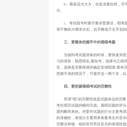
b、着装适当大方，化妆淡雅自然，尽
分。
c、考试报号时要尽量讲普通话，唱考
谱于胸前20厘米左右，右手略低于左手划
三、要整体把握手中的视唱考题
当抽到考试题准备的时候，要快速浏览
习的谱表，熟悉唱名;看拍号，选择与之相符
音，选择是否要移调并确定音域唱谱;看有没
把握不准的情况下，可避开这一两个音，以
四、要把握视唱考试的完整性
所谓“唱”的完整性就是试题表达的完
考生唱完试题的瞬间完成。视唱试题的评分
观判断而来的。评委对试题的打分主要考虑
的准确性，表现分主要用来衡量考生对音乐
完整没有顿、错的音符而且音乐的表现性较