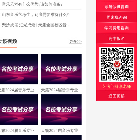
音乐艺考有什么优势?该如何准备?
寒暑假班咨询
山东音乐艺考生，到底需要准备什么?
周末班咨询
聚沙成塔 汇光成炬 | 天籁全国校区音...
学习费用咨询
高中报名
天籁视频
更多>>
艺考问答李老师
天籁2024届音乐专业
天籁2024届音乐专业
返回顶部
张玲畅 中央民族大学
杨子睿 中央音乐学院
录取
录取
天籁2024届音乐专业
天籁2024届音乐专业