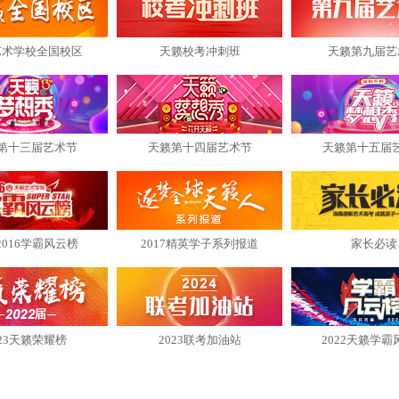
艺术学校全国校区
天籁校考冲刺班
天籁第九届艺
第十三届艺术节
天籁第十四届艺术节
天籁第十五届
2016学霸风云榜
2017精英学子系列报道
家长必读
023天籁荣耀榜
2023联考加油站
2022天籁学霸