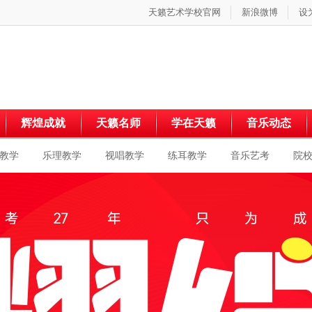
天籁艺术学校官网
新浪微博
设
辉煌成就
天籁名师
学在天籁
音乐动态
教学
乐理教学
视唱教学
练耳教学
音乐艺考
院