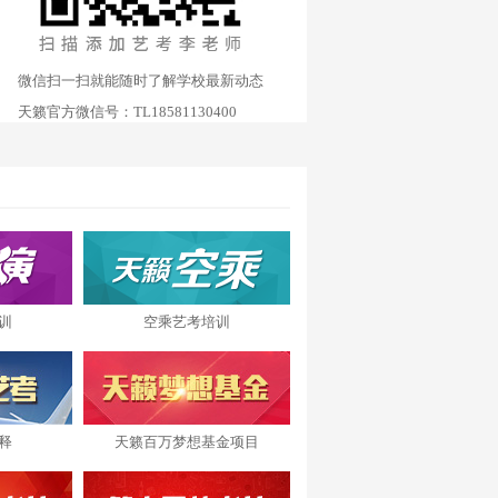
微信扫一扫就能随时了解学校最新动态
天籁官方微信号：TL18581130400
训
空乘艺考培训
释
天籁百万梦想基金项目