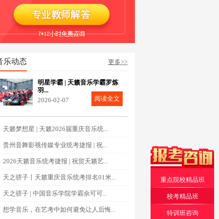
音乐动态
更多>>
明星学霸 | 天籁音乐学霸罗炼
羽...
阅读全文
2026-02-07
天籁梦想星 | 天籁2026届重庆音乐统...
贵州音舞影视传媒专业统考捷报 | 祝...
2026天籁音乐统考捷报 | 祝贺天籁艺...
天之骄子丨天籁重庆音乐统考排名01米...
重点院校精品班
天之骄子 | 中国音乐学院学霸佘可可...
校考精品班
想学音乐，在艺考中如何避免让人后悔...
特训班咨询