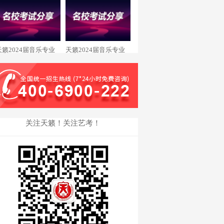
王瑞琪 西安美术录取
余秋霖 重庆大学录取
天籁2024届音乐专业
天籁2024届音乐专业
舒畅 星海音乐学院录
廖文曦 浙江传媒学院
取
录取
关注天籁！关注艺考！