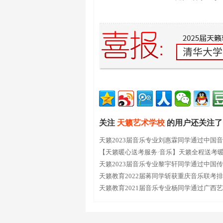
关注
天籁艺术学校
的用户还关注了
天籁2023届音乐专业刘惠霖同学通过中国
【天籁暖心送考服务·音乐】天籁全程送考
全力以赴，助力前行！
天籁2023届音乐专业黎宇轩同学通过中国
天籁教育2022届蒋同学斩获重庆音乐联考排
天籁教育2021届音乐专业杨同学通过广西