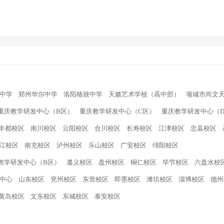
中学
郑州华尔中学
洛阳格致中学
天籁艺术学校（高中部）
项城市尚文
重庆教学研发中心（B区）
重庆教学研发中心（C区）
重庆教学研发中心（
丰都校区
南川校区
云阳校区
合川校区
长寿校区
江津校区
忠县校区
江校区
南充校区
泸州校区
乐山校区
广安校区
绵阳校区
教学研发中心（B区）
遵义校区
盘州校区
铜仁校区
毕节校区
六盘水校
中心
山东校区
兖州校区
东营校区
即墨校区
潍坊校区
淄博校区
德州
黄岛校区
文东校区
东城校区
泰安校区