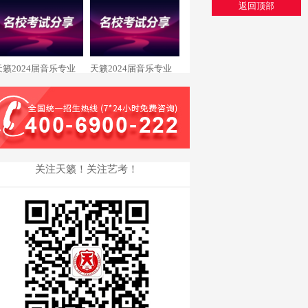
王瑞琪 西安美术录取
余秋霖 重庆大学录取
返回顶部
天籁2024届音乐专业
天籁2024届音乐专业
舒畅 星海音乐学院录
廖文曦 浙江传媒学院
取
录取
关注天籁！关注艺考！