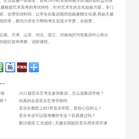
、生活设施一应俱全，还有24小时安保和教学区域的实时监控保
天籁根据艺术高考的考试特性，针对艺术生的文化短板方面，专门
班，合理安排时间，让学生在集训期间也能兼顾文化课;再如天籁
组织等，都为力求全力帮助考生实现大学梦、名校梦。
云南、天津、山东、河北、浙江、河南地区均有集训中心和分
的校区咨询考察、试听课程。
…
专场
2021届音乐艺考生参加集训，怎么选集训学校？
择？
你真的会选音乐艺考学校吗
音乐生都想上的3所音乐学院，是你心仪的么？
音乐专业可以报考哪些专业？容易通过吗？
聚沙成塔 汇光成炬 | 天籁全国校区音乐周末班开课
啦！春日逐梦不负时光！