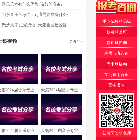
音乐艺考有什么优势?该如何准备?
山东音乐艺考生，到底需要准备什么?
重点院校精品班
聚沙成塔 汇光成炬 | 天籁全国校区音...
校考精品班
天籁视频
更多>>
特训班咨询
寒暑假班咨询
周末班咨询
学习费用咨询
高中报名
天籁2024届音乐专业
天籁2024届音乐专业
张玲畅 中央民族大学
杨子睿 中央音乐学院
录取
录取
天籁2024届音乐专业
天籁2024届音乐专业
艺考问答李老师