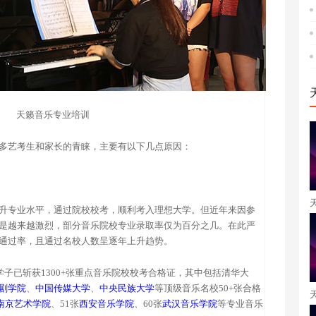
天籁音乐专业培训
多艺考生和家长的青睐，主要有以下几点原因：
升专业水平，通过院校校考，顺利考入理想大学。但近年来因参
是越来越激烈，部分音乐院校专业录取率仅为百分之几。在此严
通过率，且通过名校人数呈逐年上升趋势。
专业学子已斩获1300+张重点音乐院校校考合格证，其中包括清华大
剧学院
、
中国传媒大学
、
中央民族大学
等顶级音乐名校50+张合格
南京艺术学院
、51张
西安音乐学院
、60张
武汉音乐学院
等专业音乐