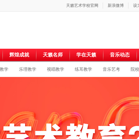
天籁艺术学校官网
新浪微博
设
辉煌成就
天籁名师
学在天籁
音乐动态
教学
乐理教学
视唱教学
练耳教学
音乐艺考
院