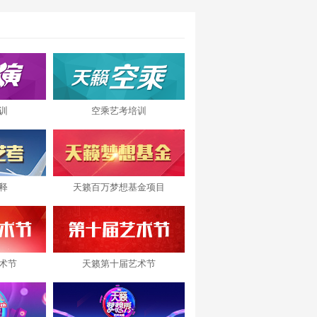
训
空乘艺考培训
释
天籁百万梦想基金项目
术节
天籁第十届艺术节