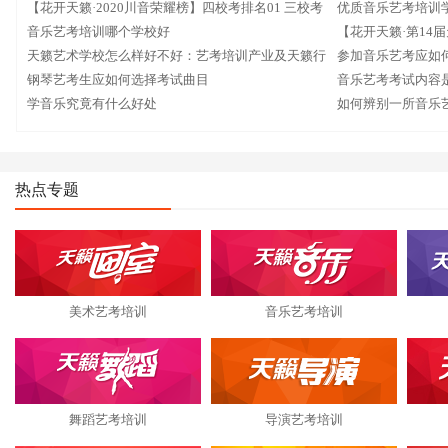
【花开天籁·2020川音荣耀榜】四校考排名01 三校考
优质音乐艺考培训
排名02 三校考排名03！累累硕果尽显天籁学霸本色！
音乐艺考培训哪个学校好
【花开天籁·第14
天籁艺术学校怎么样好不好：艺考培训产业及天籁行
子唱天籁之音 奏中
参加音乐艺考应如
业影响力
钢琴艺考生应如何选择考试曲目
音乐艺考考试内容
学音乐究竟有什么好处
如何辨别一所音乐
热点专题
美术艺考培训
音乐艺考培训
舞蹈艺考培训
导演艺考培训