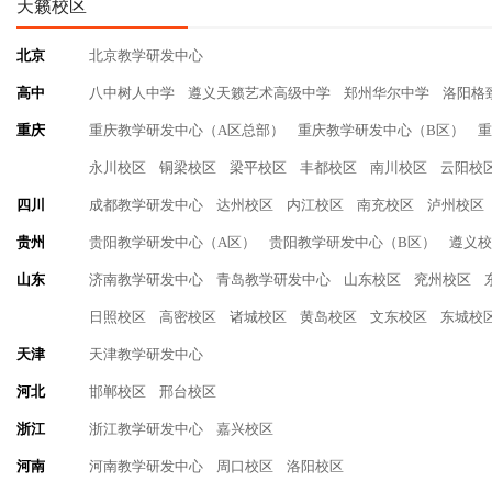
天籁校区
北京
北京教学研发中心
高中
八中树人中学
遵义天籁艺术高级中学
郑州华尔中学
洛阳格
重庆
重庆教学研发中心（A区总部）
重庆教学研发中心（B区）
重
永川校区
铜梁校区
梁平校区
丰都校区
南川校区
云阳校
四川
成都教学研发中心
达州校区
内江校区
南充校区
泸州校区
贵州
贵阳教学研发中心（A区）
贵阳教学研发中心（B区）
遵义校
山东
济南教学研发中心
青岛教学研发中心
山东校区
兖州校区
日照校区
高密校区
诸城校区
黄岛校区
文东校区
东城校
天津
天津教学研发中心
河北
邯郸校区
邢台校区
浙江
浙江教学研发中心
嘉兴校区
河南
河南教学研发中心
周口校区
洛阳校区