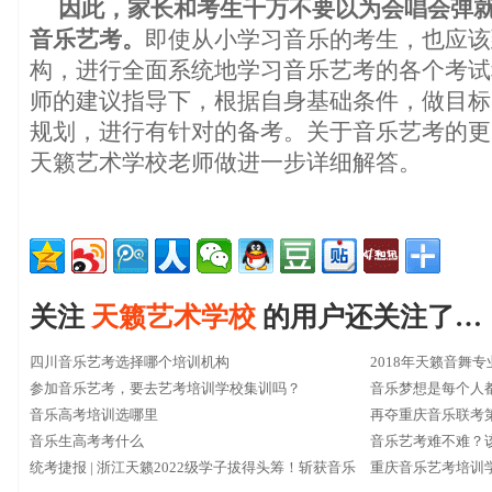
因此，家长和考生千万不要以为会唱会弹
音乐艺考。
即使从小学习音乐的考生，也应该
构，进行全面系统地学习音乐艺考的各个考试
师的建议指导下，根据自身基础条件，做目标
规划，进行有针对的备考。关于音乐艺考的更
天籁艺术学校老师做进一步详细解答。
关注
天籁艺术学校
的用户还关注了…
四川音乐艺考选择哪个培训机构
2018年天籁音舞
参加音乐艺考，要去艺考培训学校集训吗？
音乐梦想是每个人
音乐高考培训选哪里
再夺重庆音乐联考
音乐生高考考什么
择
音乐艺考难不难？
统考捷报 | 浙江天籁2022级学子拔得头筹！斩获音乐
重庆音乐艺考培训