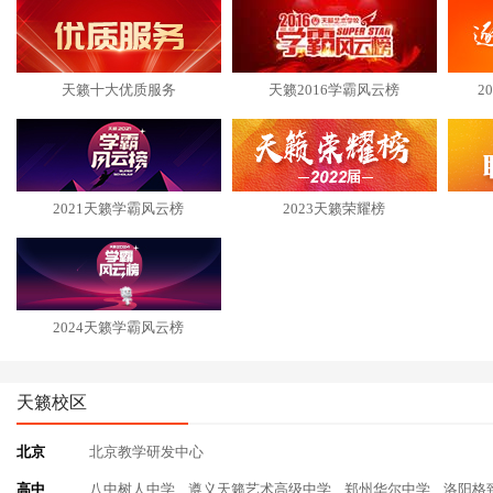
天籁十大优质服务
天籁2016学霸风云榜
2
2021天籁学霸风云榜
2023天籁荣耀榜
2024天籁学霸风云榜
天籁校区
北京
北京教学研发中心
高中
八中树人中学
遵义天籁艺术高级中学
郑州华尔中学
洛阳格