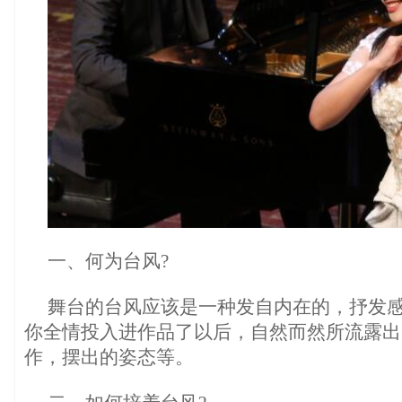
一、何为台风?
舞台的台风应该是一种发自内在的，抒发
你全情投入进作品了以后，自然而然所流露出
作，摆出的姿态等。