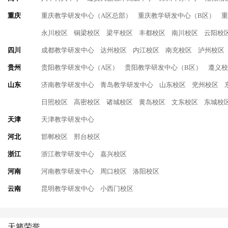
重庆
重庆教学研发中心（A区总部）
重庆教学研发中心（B区）
重
永川校区
铜梁校区
梁平校区
丰都校区
南川校区
云阳校
四川
成都教学研发中心
达州校区
内江校区
南充校区
泸州校区
贵州
贵阳教学研发中心（A区）
贵阳教学研发中心（B区）
遵义校
山东
济南教学研发中心
青岛教学研发中心
山东校区
兖州校区
日照校区
高密校区
诸城校区
黄岛校区
文东校区
东城校
天津
天津教学研发中心
河北
邯郸校区
邢台校区
浙江
浙江教学研发中心
嘉兴校区
河南
河南教学研发中心
周口校区
洛阳校区
云南
昆明教学研发中心
小西门校区
天籁荣誉