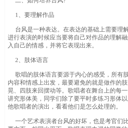
二、如何培养台风?
1、要理解作品
台风是一种表达。在表达的基础上需要理
进行表演的时候应当要将自己对作品的理解融
入自己的情感，并将它表现出来。
2、肢体语言
歌唱的肢体语言要源于内心的感受，所有
内容和情感上出发，最要避免的就是做作的肢
晃、四肢来回摆动等。歌唱者在舞台上的每一
讲究形体美，同学们除了要平时多练习形体以
他歌唱者的演出，看看他们是怎么处理的。
一个艺术表演者台风的好坏，也是考官们