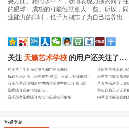
要方面。相同水平下，歌唱表现力强的同学往
的眼球，成功的可能性就更大一些。所以，同
业能力的同时，也千万别忘了为自己培养出一
关注
天籁艺术学校
的用户还关注了…
纯干货！学音乐必懂的和声理论基础
音乐艺考视唱知识
玩转音乐艺考，乐理资料 第二、三章，等你来取！
乐理学习靠大量刷
音乐艺考必须知道的中国音乐史中的50个知识点
艺考声乐演唱，做
视唱练耳必备小知识点！
和弦容易忘？必看
音乐高考视唱练耳考点与应试技巧解析
钢琴读谱要注意的
热点专题